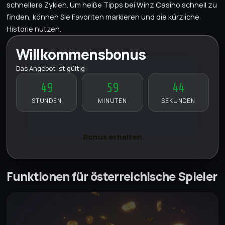
schnellere Zyklen. Um heiße Tipps bei Winz Casino schnell zu
finden, können Sie Favoriten markieren und die kürzliche
Historie nutzen.
Willkommensbonus
Das Angebot ist gültig:
49
59
42
STUNDEN
MINUTEN
SEKUNDEN
Bonus erhalten
Funktionen für österreichische Spieler