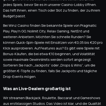
jedes Spiels, bevor Sie es in unserer Casino-Lobby öffnen.
Das hilft Ihnen, einen Tisch oder Slot zu finden, der zu Ihrem
Budget passt.
Bei Winz Casino finden Sie bekannte Spiele von Pragmatic
Play, Play'n GO, Nolimit City, Relax Gaming, NetEnt und
weiteren Anbietern. Möchten Sie schnelle Runden? Sie
können Quick-Spin-Spiele mit Einsätzen von €0,05 bis €20 pro
Klick ausprobieren. Auf Features aus? Es gibt viele Spiele mit
Bonus-Käufen, die bei etwa €10 beginnen, und Volatilität
sowie maximale Gewinnlimits werden sofort angezeigt.
Sortieren Sie nach „Jackpots“ oder „Drops & Wins“, um die
größten €-Töpfe zu finden, falls Sie Jackpots und tägliche
Drop-Events mögen.
Was an Live-Dealern großartig ist
Wir streamen Blackjack, Roulette, Baccarat und Gameshows
aus erstklassigen Studios. Das Video ist klar, und die Qualität