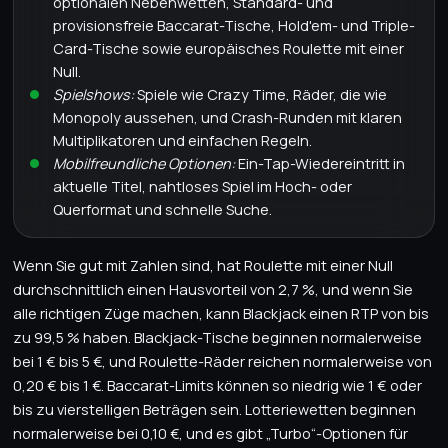
optionalen Nebenwetten, Standard- und
provisionsfreie Baccarat-Tische, Hold'em- und Triple-
Card-Tische sowie europäisches Roulette mit einer
Null.
Spielshows:
Spiele wie Crazy Time, Räder, die wie
Monopoly aussehen, und Crash-Runden mit klaren
Multiplikatoren und einfachen Regeln.
Mobilfreundliche Optionen:
Ein-Tap-Wiedereintritt in
aktuelle Titel, nahtloses Spiel im Hoch- oder
Querformat und schnelle Suche.
Wenn Sie gut mit Zahlen sind, hat Roulette mit einer Null
durchschnittlich einen Hausvorteil von 2,7 %, und wenn Sie
alle richtigen Züge machen, kann Blackjack einen RTP von bis
zu 99,5 % haben. Blackjack-Tische beginnen normalerweise
bei 1 € bis 5 €, und Roulette-Räder reichen normalerweise von
0,20 € bis 1 €. Baccarat-Limits können so niedrig wie 1 € oder
bis zu vierstelligen Beträgen sein. Lotteriewetten beginnen
normalerweise bei 0,10 €, und es gibt „Turbo“-Optionen für