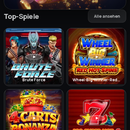
Top-Spiele
Alle ansehen
Brute Force
Wheel-Big-Winner-Red-Hot-S