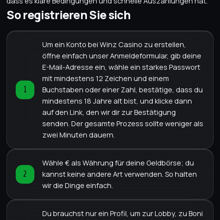
dass es klare Bedingungen und schnelle Auszahlungen hat.
So registrieren Sie sich
Um ein Konto bei Winz Casino zu erstellen,
öffne einfach unser Anmeldeformular, gib deine
E-Mail-Adresse ein, wähle ein starkes Passwort
mit mindestens 12 Zeichen und einem
Buchstaben oder einer Zahl, bestätige, dass du
mindestens 18 Jahre alt bist, und klicke dann
auf den Link, den wir dir zur Bestätigung
senden. Der gesamte Prozess sollte weniger als
zwei Minuten dauern.
Wähle € als Währung für deine Geldbörse; du
kannst keine andere Art verwenden. So halten
wir die Dinge einfach.
Du brauchst nur ein Profil, um zur Lobby, zu Boni