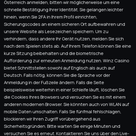
Österreich anmelden, bitten wir möglicherweise um eine
schnelle Bestätigung Ihrer Identität. Sie gelangen leichter
hinein, wenn Sie 2FA in Ihrem Profil einrichten,
Sicherungscodes an einem sicheren Ort aufbewahren und
unsere Website als Lesezeichen speichern. Um zu
verhindern, dass andere Ihr Gerät nutzen, melden Sie sich
nach dem Spielen stets ab. Auf Ihrem Telefon können Sie eine
kurze Sitzung beibehalten und die biometrische
Aufforderung zur erneuten Anmeldung nutzen. Winz Casino
bietet Schnittstellen sowohl auf Englisch als auch auf
Deutsch. Falls nötig, können Sie die Sprache vor der
Anmeldung in der Fußzeile ändern. Falls die Seite
beispielsweise weiterhin in einer Schleife läuft, löschen Sie
die Cookies Ihres Browsers und versuchen Sie es mit einem
anderen modernen Browser. Sie könnten auch von WLAN auf
mobile Daten umschalten. Falls Sie fünfmal fehlschlagen,
blockieren wir Ihren Zugriff vorübergehend aus
Sicherheitsgründen. Bitte warten Sie einige Minuten und
versuchen Sie es erneut. Kontaktieren Sie uns über den Live-