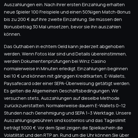
Auszahlungen ein. Nach ihrer ersten Einzahlung erhalten
neue Spieler 100 Freispiele und einen 50%igen Match-Bonus
bis zu 200 € auf ihre zweite Einzahlung. Sie müssen den
Bonusbetrag 30 Mal umsetzen, bevor sie ihn auszahlen
können.
Das Guthaben in echtem Geld kann jederzeit abgehoben
werden. Wenn Fotos klar sind und Details übereinstimmen,
werden Dokumentenprüfungen bei Winz Casino
normalerweise in Minuten erledigt. Einzahlungen beginnen
bei 10 € und können mit gängigen Kreditkarten, E-Wallets,
Paysafecard oder einer SEPA-Überweisung getätigt werden.
Es gelten die Allgemeinen Geschäftsbedingungen. Wir
versuchen stets, Auszahlungen auf dieselbe Methode
zurückzuerstatten. Normalerweise dauern E-Wallets 0–12
Stunden nach Genehmigung und SEPA 1–3 Werktage. Unsere
Auszahlungsgebühren sind kostenlos und das Tageslimit
beträgt 5000 €. Vor dem Spiel zeigen die Spielkacheln die
Volatilität und den RTP an. Rund um die Uhr können Sie über