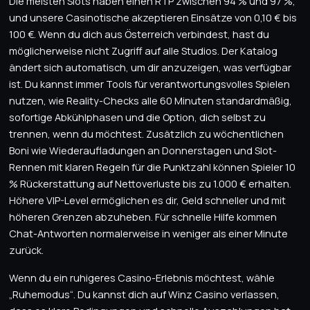
Die meisten Slots haben einen RTP zwischen 94 % und 97 %,
und unsere Casinotische akzeptieren Einsätze von 0,10 € bis
100 €. Wenn du dich aus Österreich verbindest, hast du
möglicherweise nicht Zugriff auf alle Studios. Der Katalog
ändert sich automatisch, um dir anzuzeigen, was verfügbar
ist. Du kannst immer Tools für verantwortungsvolles Spielen
nutzen, wie Reality-Checks alle 60 Minuten standardmäßig,
sofortige Abkühlphasen und die Option, dich selbst zu
trennen, wenn du möchtest. Zusätzlich zu wöchentlichen
Boni wie Wiederaufladungen an Donnerstagen und Slot-
Rennen mit klaren Regeln für die Punktzahl können Spieler 10
% Rückerstattung auf Nettoverluste bis zu 1.000 € erhalten.
Höhere VIP-Level ermöglichen es dir, Geld schneller und mit
höheren Grenzen abzuheben. Für schnelle Hilfe kommen
Chat-Antworten normalerweise in weniger als einer Minute
zurück.
Wenn du ein ruhigeres Casino-Erlebnis möchtest, wähle
„Ruhemodus“. Du kannst dich auf Winz Casino verlassen,