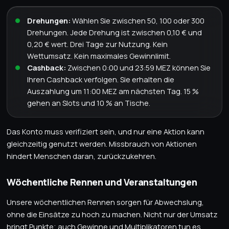
Drehungen:
Wählen Sie zwischen 50, 100 oder 300
Drehungen. Jede Drehung ist zwischen 0,10 € und
0,20 € wert. Drei Tage zur Nutzung. Kein
Wettumsatz. Kein maximales Gewinnlimit.
Cashback:
Zwischen 0:00 und 23:59 MEZ können Sie
Ihren Cashback verfolgen. Sie erhalten die
Auszahlung um 11:00 MEZ am nächsten Tag. 15 %
gehen an Slots und 10 % an Tische.
Das Konto muss verifiziert sein, und nur eine Aktion kann
gleichzeitig genutzt werden. Missbrauch von Aktionen
hindert Menschen daran, zurückzukehren.
Wöchentliche Rennen und Veranstaltungen
Unsere wöchentlichen Rennen sorgen für Abwechslung,
ohne die Einsätze zu hoch zu machen. Nicht nur der Umsatz
bringt Punkte; auch Gewinne und Multiplikatoren tun es.