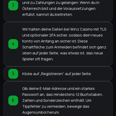
und zu Zahlungen zu gelangen. Wenn du in
Österreich bist und die Voraussetzungen
erfüllst, kannst du beitreten.
Wir halten deine Daten bei Winz Casino mit TLS
und optionaler 2FA sicher, sodass dein neues
Konto von Anfang an sicher ist. Diese
Schaltfläche zum Anmelden befindet sich ganz
oben auf jeder Seite, was etwas ist, das neue
Spieler oft fragen.
Klicke auf „Registrieren“ auf jeder Seite.
Gib deine E-Mail-Adresse und ein starkes
Passwort an, das mindestens 12 Buchstaben,
Zahlen und Sonderzeichen enthält. Um
Tippfehler zu vermeiden, bewege das
Augensymbol herum.