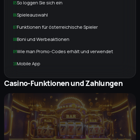
So loggen Sie sich ein
05
Spieleauswahl
06
Funktionen für österreichische Spieler
07
Boni und Werbeaktionen
08
Wie man Promo-Codes erhält und verwendet
09
Mobile App
10
VIP-Programm
11
Casino-Funktionen und Zahlungen
Sicherheit und sichere Zahlungen
12
Verantwortungsvolles Spielen: Limits,
13
Risikokontrolle und die 18+-Richtlinie
Häufig gestellte Fragen
14