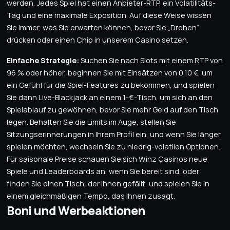
werden. Jedes Spiel hat einen Anbieter-RTP, ein Volatilitäts-
Tag und eine maximale Exposition. Auf diese Weise wissen
Sie immer, was Sie erwarten können, bevor Sie „Drehen“
drücken oder einen Chip in unserem Casino setzen.
Einfache Strategie:
Suchen Sie nach Slots mit einem RTP von
96 % oder höher, beginnen Sie mit Einsätzen von 0,10 €, um
ein Gefühl für die Spiel-Features zu bekommen, und spielen
Sie dann Live-Blackjack an einem 1-€-Tisch, um sich an den
Spielablauf zu gewöhnen, bevor Sie mehr Geld auf den Tisch
legen. Behalten Sie die Limits im Auge, stellen Sie
Sitzungserinnerungen in Ihrem Profil ein, und wenn Sie länger
spielen möchten, wechseln Sie zu niedrig-volatilen Optionen.
Für saisonale Preise schauen Sie sich Winz Casinos neue
Spiele und Leaderboards an, wenn Sie bereit sind, oder
finden Sie einen Tisch, der Ihnen gefällt, und spielen Sie in
einem gleichmäßigen Tempo, das Ihnen zusagt.
Boni und Werbeaktionen